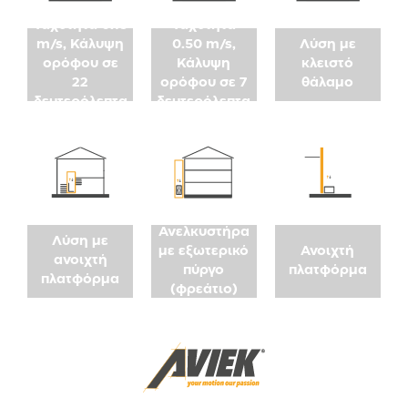
Ταχύτητα 0.15
Ταχύτητα
m/s, Κάλυψη
0.50 m/s,
Λύση με
ορόφου σε
Κάλυψη
κλειστό
22
ορόφου σε 7
θάλαμο
δευτερόλεπτα
δευτερόλεπτα
Ανελκυστήρα
Λύση με
με εξωτερικό
Ανοιχτή
ανοιχτή
πύργο
πλατφόρμα
πλατφόρμα
(φρεάτιο)