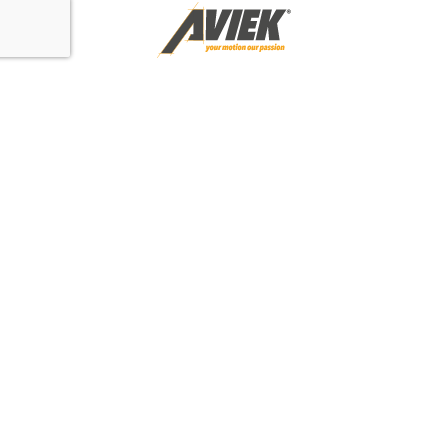
AVIEK ΑΝΕΛΚΥΣΤΗΡΕΣ
Φυλής 54, Ασπρόπυργος ΤΚ 19300
Συμφωνώ με τους όρους μεταφοράς δεδομένων
ΤΗΛ. ΚΕΝΤΡΟ
| +30 210 57 70 251
EMAIL
|
info@aviek.com
ΟΡΟΙ & ΠΟΛΙΤΙΚΗ ΑΠΟΡΡΗΤΟΥ
© Copyright 2025 AVIEK. All rights reserved. handcrafted