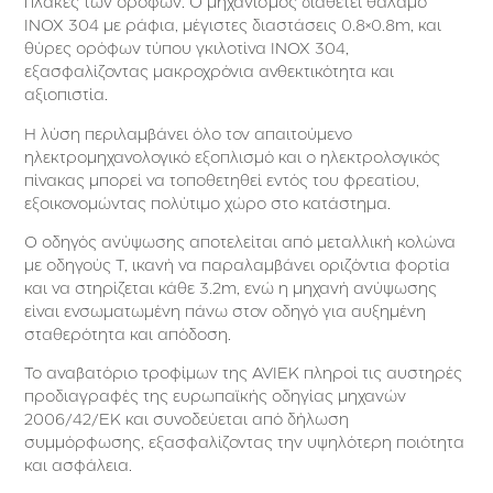
πλάκες των ορόφων. Ο μηχανισμός διαθέτει θάλαμο
INOX 304 με ράφια, μέγιστες διαστάσεις 0.8×0.8m, και
θύρες ορόφων τύπου γκιλοτίνα INOX 304,
εξασφαλίζοντας μακροχρόνια ανθεκτικότητα και
αξιοπιστία.
Η λύση περιλαμβάνει όλο τον απαιτούμενο
ηλεκτρομηχανολογικό εξοπλισμό και ο ηλεκτρολογικός
πίνακας μπορεί να τοποθετηθεί εντός του φρεατίου,
εξοικονομώντας πολύτιμο χώρο στο κατάστημα.
Ο οδηγός ανύψωσης αποτελείται από μεταλλική κολώνα
με οδηγούς Τ, ικανή να παραλαμβάνει οριζόντια φορτία
και να στηρίζεται κάθε 3.2m, ενώ η μηχανή ανύψωσης
είναι ενσωματωμένη πάνω στον οδηγό για αυξημένη
σταθερότητα και απόδοση.
Το αναβατόριο τροφίμων της AVIEK πληροί τις αυστηρές
προδιαγραφές της ευρωπαϊκής οδηγίας μηχανών
2006/42/ΕΚ και συνοδεύεται από δήλωση
συμμόρφωσης, εξασφαλίζοντας την υψηλότερη ποιότητα
και ασφάλεια.