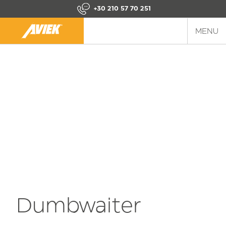
+30 210 57 70 251
MENU
Dumbwaiter