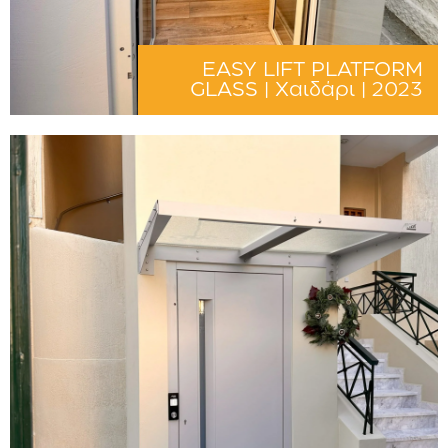
EASY LIFT PLATFORM
GLASS | Χαιδάρι | 2023