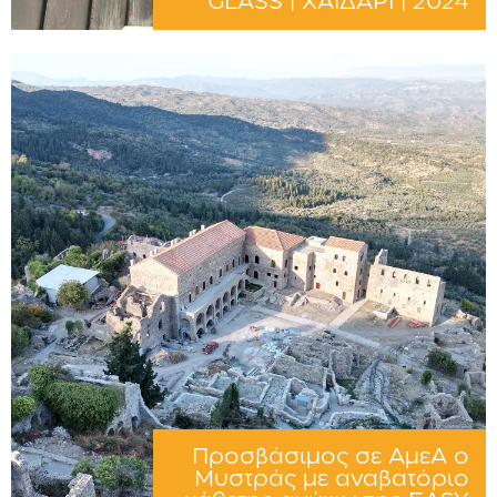
GLASS | ΧΑΙΔΑΡΙ | 2024
Προσβάσιμος σε ΑμεΑ ο
Μυστράς με αναβατόριο