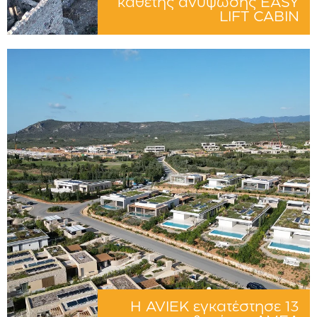
κάθετης ανύψωσης EASY
LIFT CABIN
Η AVIEK εγκατέστησε 13