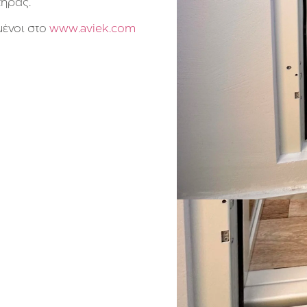
τήρας.
μένοι στο
www.aviek.com